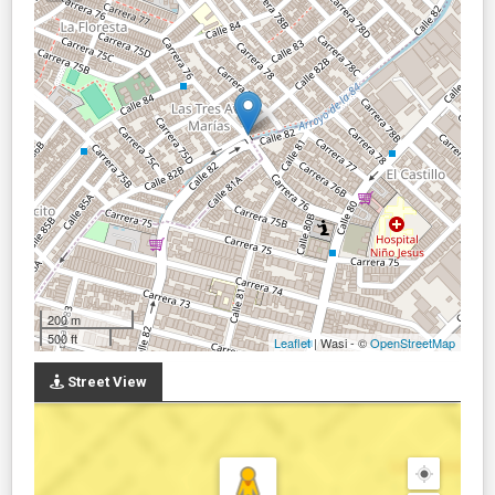
200 m
500 ft
Leaflet
| Wasi - ©
OpenStreetMap
Street View