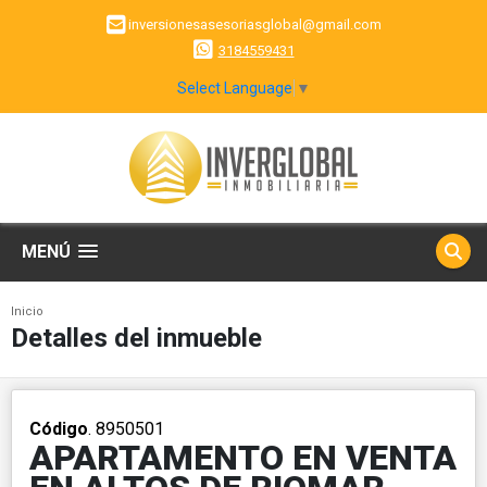
inversionesasesoriasglobal@gmail.com
3184559431
Select Language
▼
MENÚ
Inicio
Detalles del inmueble
Código
. 8950501
APARTAMENTO EN VENTA