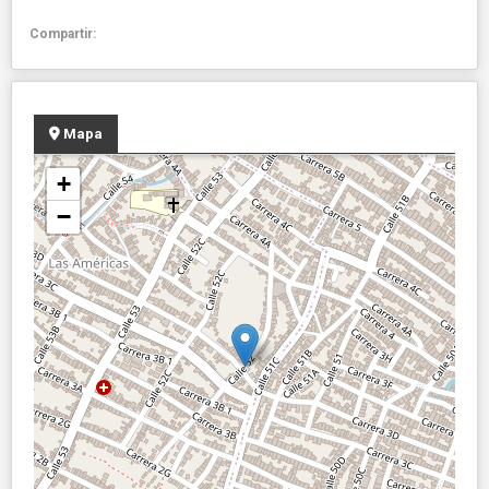
Compartir:
Mapa
+
−