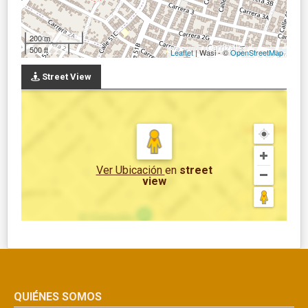
200 m
500 ft
Leaflet
| Wasi - ©
OpenStreetMap
Street View
Ver Ubicación
en
street
view
QUIÉNES SOMOS