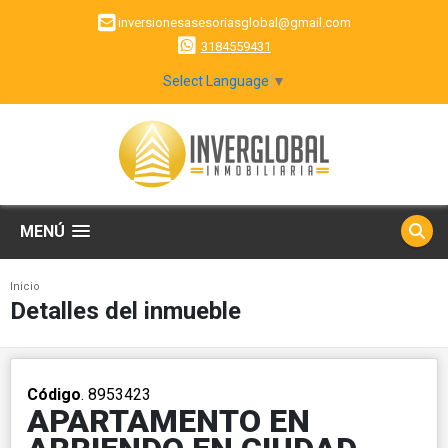
inversionesasesoriasglobal@gmail.com
3184559431
Select Language
▼
MENÚ
Inicio
Detalles del inmueble
Código
. 8953423
APARTAMENTO EN