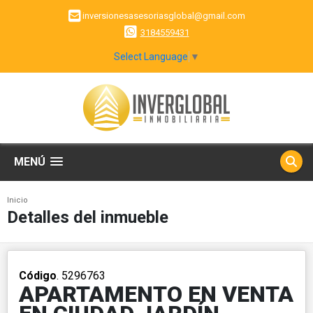
inversionesasesoriasglobal@gmail.com
3184559431
Select Language
▼
MENÚ
Inicio
Detalles del inmueble
Código
. 5296763
APARTAMENTO EN VENTA