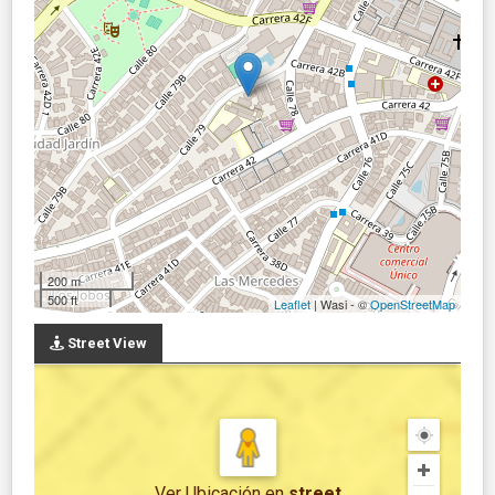
200 m
500 ft
Leaflet
| Wasi - ©
OpenStreetMap
Street View
Ver Ubicación
en
street