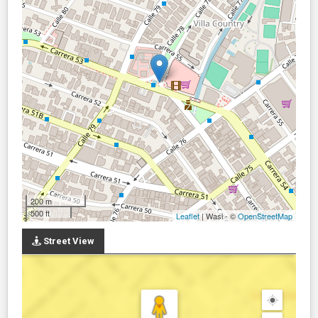
200 m
500 ft
Leaflet
| Wasi - ©
OpenStreetMap
Street View