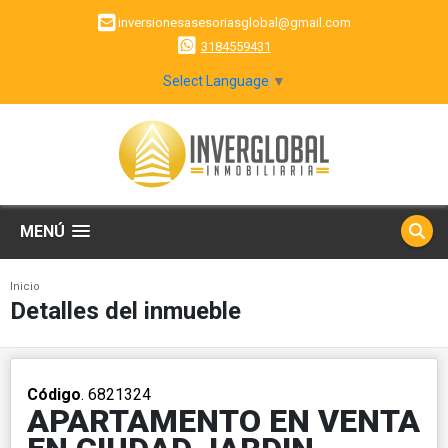
inversionesasesoriasglobal@gmail.com
3184559431
Select Language
▼
MENÚ
Inicio
Detalles del inmueble
Código
. 6821324
APARTAMENTO EN VENTA