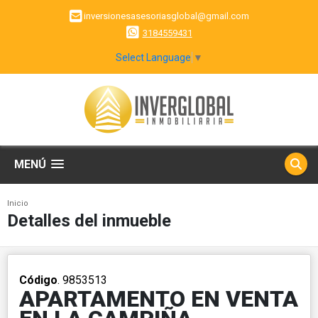
inversionesasesoriasglobal@gmail.com
3184559431
Select Language
▼
MENÚ
Inicio
Detalles del inmueble
Código
. 9853513
APARTAMENTO EN VENTA