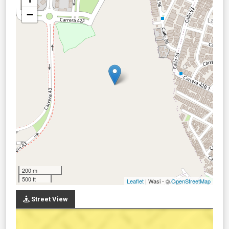
−
200 m
500 ft
Leaflet
| Wasi - ©
OpenStreetMap
Street View