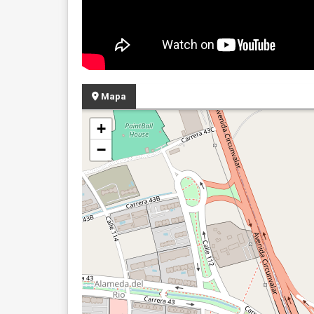
Mapa
+
−