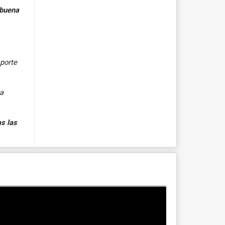
 buena
sporte
ya
s las