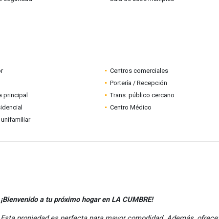
r
Centros comerciales
Portería / Recepción
a principal
Trans. público cercano
idencial
Centro Médico
 unifamiliar
¡Bienvenido a tu próximo hogar en LA CUMBRE!
Esta propiedad es perfecta para mayor comodidad. Además, ofrece;