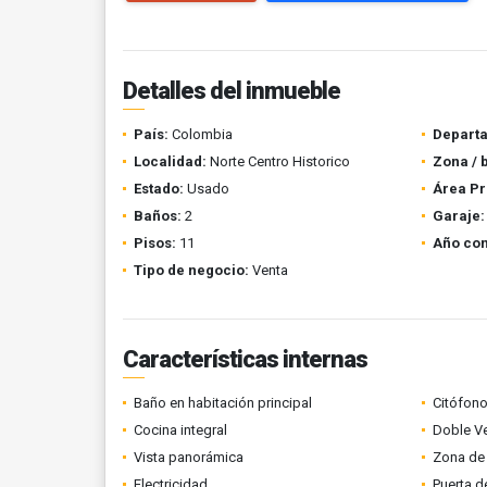
Detalles del inmueble
País:
Colombia
Depart
Localidad:
Norte Centro Historico
Zona / 
Estado:
Usado
Área Pr
Baños:
2
Garaje:
Pisos:
11
Año con
Tipo de negocio:
Venta
Características internas
Baño en habitación principal
Citófono
Cocina integral
Doble V
Vista panorámica
Zona de 
Electricidad
Puerta d