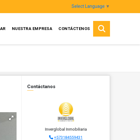
Select Language
▼
AR
NUESTRA EMPRESA
CONTÁCTENOS
Contáctanos
Inverglobal Inmobiliaria
+573184559431