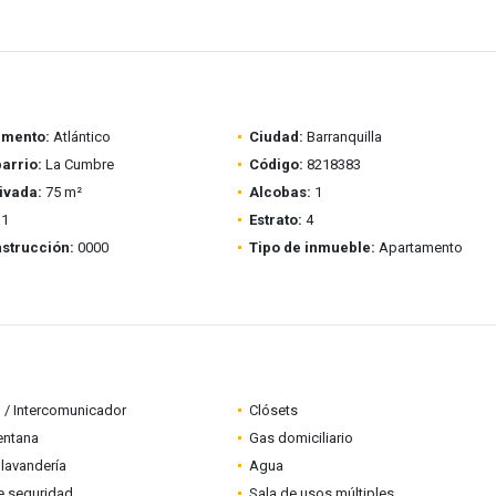
amento:
Atlántico
Ciudad:
Barranquilla
barrio:
La Cumbre
Código:
8218383
ivada:
75 m²
Alcobas:
1
1
Estrato:
4
strucción:
0000
Tipo de inmueble:
Apartamento
 / Intercomunicador
Clósets
entana
Gas domiciliario
lavandería
Agua
e seguridad
Sala de usos múltiples