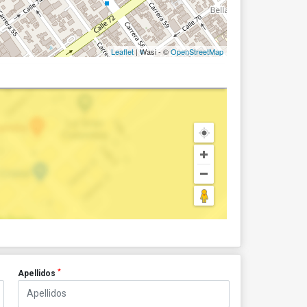
Leaflet
| Wasi - ©
OpenStreetMap
*
Apellidos