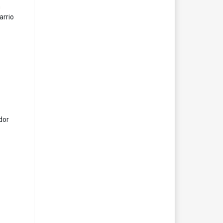
n
arrio
dor