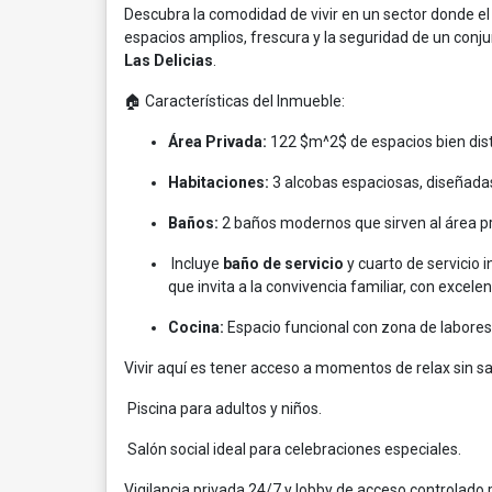
Descubra la comodidad de vivir en un sector donde e
espacios amplios, frescura y la seguridad de un conj
Las Delicias
.
🏠 Características del Inmueble:
Área Privada:
122 $m^2$ de espacios bien dist
Habitaciones:
3 alcobas espaciosas, diseñadas
Baños:
2 baños modernos que sirven al área pri
Incluye
baño de servicio
y cuarto de servicio 
que invita a la convivencia familiar, con excele
Cocina:
Espacio funcional con zona de labores
Vivir aquí es tener acceso a momentos de relax sin sal
Piscina para adultos y niños.
Salón social ideal para celebraciones especiales.
Vigilancia privada 24/7 y lobby de acceso controlado p