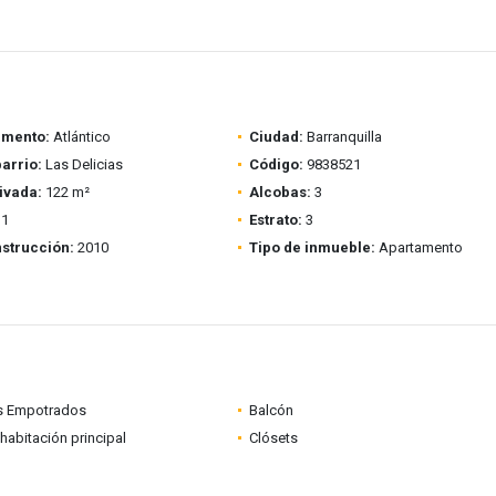
amento:
Atlántico
Ciudad:
Barranquilla
barrio:
Las Delicias
Código:
9838521
ivada:
122 m²
Alcobas:
3
1
Estrato:
3
strucción:
2010
Tipo de inmueble:
Apartamento
s Empotrados
Balcón
habitación principal
Clósets