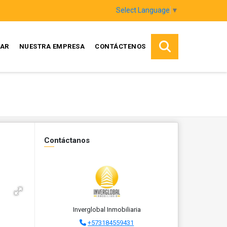
Select Language
▼
AR
NUESTRA EMPRESA
CONTÁCTENOS
Contáctanos
Inverglobal Inmobiliaria
+573184559431