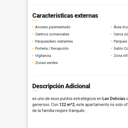
Características externas
Acceso pavimentado
Área Soc
Centros comerciales
Cerca z
Parqueadero visitantes
Parques
Portería / Recepción
Salón C
Vigilancia
Zona infa
Zonas verdes
Descripción Adicional
es uno de esos puntos estratégicos en
Las Delicias
d
generoso. Con
122 m^2
, este apartamento no solo o
de la familia respire tranquilo.