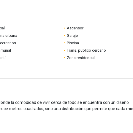
ial
Ascensor
ona urbana
Garaje
 cercanos
Piscina
omunal
Trans. público cercano
ntil
Zona residencial
onde la comodidad de vivir cerca de todo se encuentra con un diseño
frece metros cuadrados, sino una distribución que permite que cada m