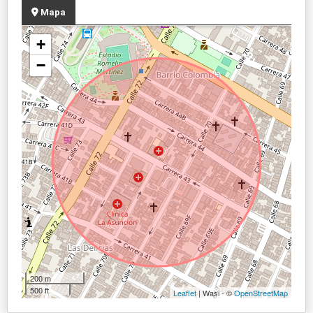
Mapa
+
−
200 m
500 ft
Leaflet
| Wasi - ©
OpenStreetMap