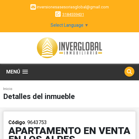
inversionesasesoriasglobal@gmail.com
3184559431
Select Language
▼
MENÚ
Inicio
Detalles del inmueble
Código
. 9643753
APARTAMENTO EN VENTA