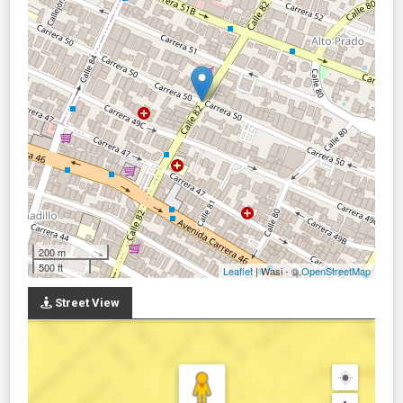
200 m
500 ft
Leaflet
| Wasi - ©
OpenStreetMap
Street View