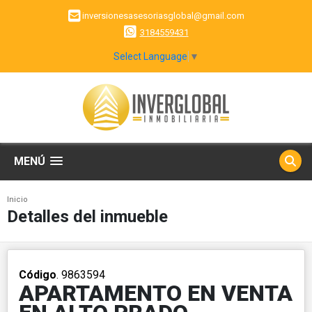
inversionesasesoriasglobal@gmail.com
3184559431
Select Language
▼
MENÚ
Inicio
Detalles del inmueble
Código
. 9863594
APARTAMENTO EN VENTA