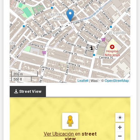
200 m
500 ft
Leaflet
| Wasi - ©
OpenStreetMap
Street View
Ver Ubicación
en
street
view