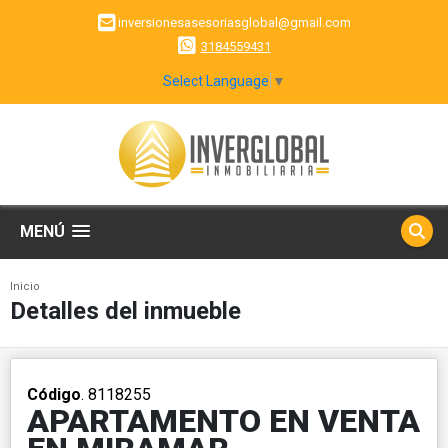
inversionesasesoriasglobal@gmail.com
3184559431
Select Language
▼
MENÚ
Inicio
Detalles del inmueble
Código
. 8118255
APARTAMENTO EN VENTA