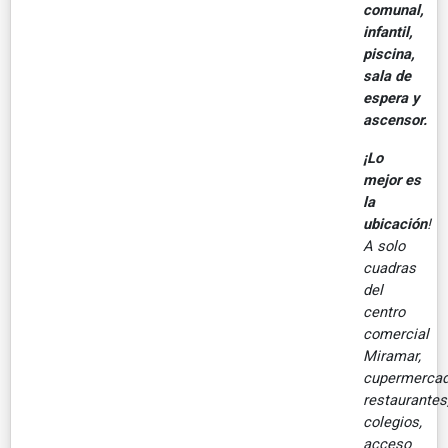
comunal,
infantil,
piscina,
sala de
espera y
ascensor.
¡Lo
mejor es
la
ubicación
!
A solo
cuadras
del
centro
comercial
Miramar,
cupermercad
restaurantes
colegios,
acceso