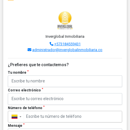
Inverglobal Inmobiliaria
+573184559431
administrador@inverglobalinmobiliaria.co
¿Prefieres que te contactemos?
*
Tu nombre
*
Correo electrónico
*
Número de teléfono
▼
*
Mensaje