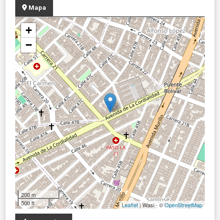
Mapa
+
−
200 m
500 ft
Leaflet
| Wasi - ©
OpenStreetMap