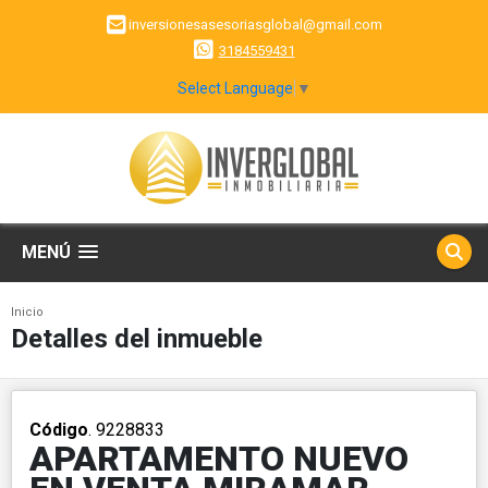
inversionesasesoriasglobal@gmail.com
3184559431
Select Language
▼
MENÚ
Inicio
Detalles del inmueble
Código
. 9228833
APARTAMENTO NUEVO