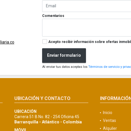
Comentarios
Acepto recibir información sobre ofertas inmobil
iaria.co
Enviar formulario
Al enviar tus datos aceptas los
Términos de servicio y priva
UBICACIÓN Y CONTACTO
INFORMACIÓ
UBICACIÓN
Inicio
Carrera 51 B No. 82 - 254 Oficina 45
Ventas
Barranquilla - Atlántico - Colombia
Alquiler
MÓVIL