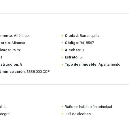
amento:
Atlántico
Ciudad:
Barranquilla
barrio:
Miramar
Código:
9418567
ivada:
75 m²
Alcobas:
3
1
Estrato:
5
strucción:
8
Tipo de inmueble:
Apartamento
dministración:
$338.000 COP
iliar
Baño en habitación principal
ntegral
Hall de alcobas