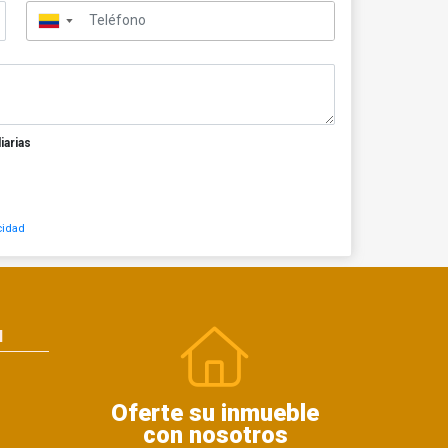
▼
iarias
cidad
N
Oferte su inmueble
con nosotros