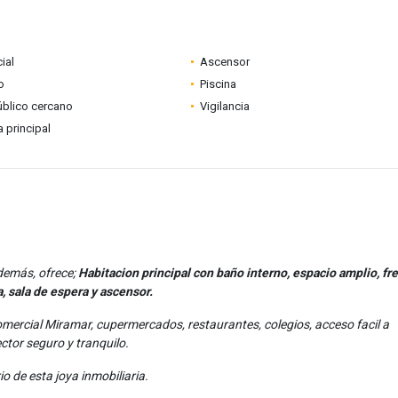
ial
Ascensor
o
Piscina
úblico cercano
Vigilancia
a principal
demás, ofrece;
Habitacion principal con baño interno, espacio amplio, fr
a, sala de espera y ascensor.
omercial Miramar, cupermercados, restaurantes, colegios, acceso facil a
ector seguro y tranquilo.
o de esta joya inmobiliaria.