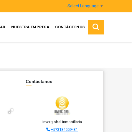
Select Language
▼
AR
NUESTRA EMPRESA
CONTÁCTENOS
Contáctanos
Inverglobal Inmobiliaria
+573184559431