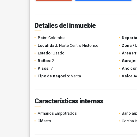
Detalles del inmueble
País:
Colombia
Depart
Localidad:
Norte Centro Historico
Zona / 
Estado:
Usado
Área Pr
Baños:
2
Garaje:
Pisos:
7
Año con
Tipo de negocio:
Venta
Valor A
Características internas
Armarios Empotrados
Baño aux
Clósets
Cocina i