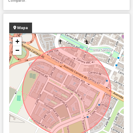
Compartir:
Mapa
+
−