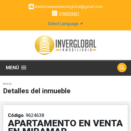
inversionesasesoriasglobal@gmail.com
3184559431
Select Language
▼
MENÚ
Inicio
Detalles del inmueble
Código
. 9624638
APARTAMENTO EN VENTA