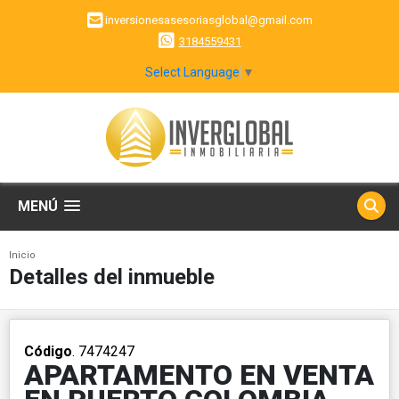
inversionesasesoriasglobal@gmail.com
3184559431
Select Language
▼
MENÚ
Inicio
Detalles del inmueble
Código
. 7474247
APARTAMENTO EN VENTA