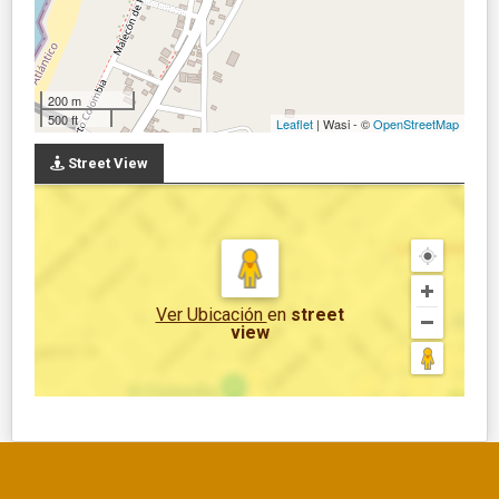
200 m
500 ft
Leaflet
| Wasi - ©
OpenStreetMap
Street View
Ver Ubicación
en
street
view