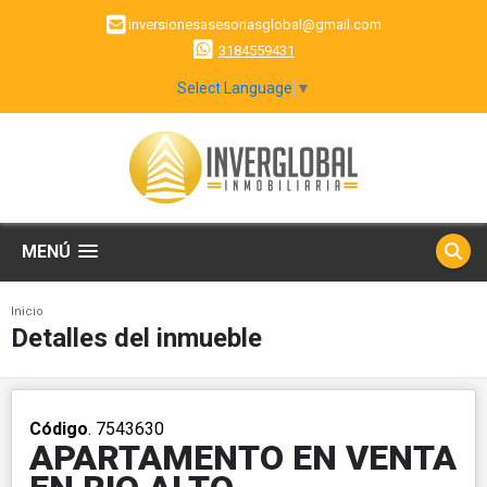
inversionesasesoriasglobal@gmail.com
3184559431
Select Language
▼
MENÚ
Inicio
Detalles del inmueble
Código
. 7543630
APARTAMENTO EN VENTA