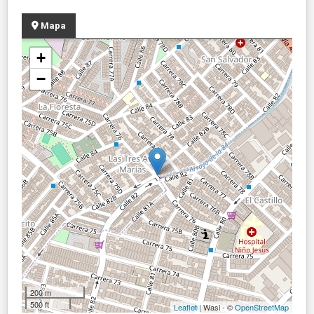
Mapa
+
−
200 m
500 ft
Leaflet
| Wasi - ©
OpenStreetMap