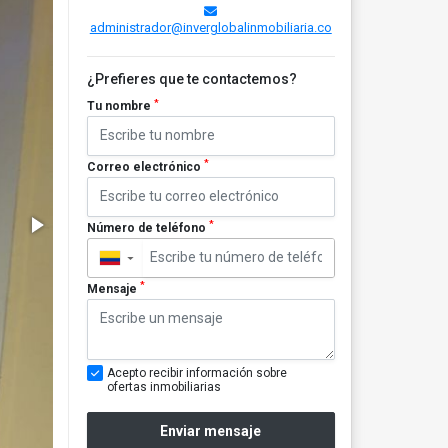
administrador@inverglobalinmobiliaria.co
¿Prefieres que te contactemos?
*
Tu nombre
*
Correo electrónico
*
Número de teléfono
▼
*
Mensaje
Acepto recibir información sobre
ofertas inmobiliarias
Enviar mensaje