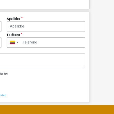
*
Apellidos
*
Teléfono
▼
iarias
cidad