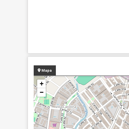
Mapa
+
−