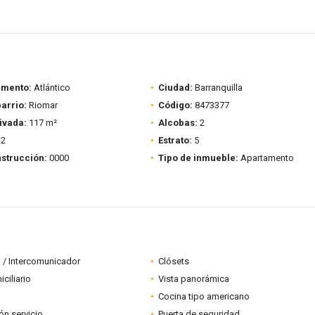
amento:
Atlántico
Ciudad:
Barranquilla
barrio:
Riomar
Código:
8473377
ivada:
117 m²
Alcobas:
2
2
Estrato:
5
strucción:
0000
Tipo de inmueble:
Apartamento
 / Intercomunicador
Clósets
ciliario
Vista panorámica
Cocina tipo americano
ón servicio
Puerta de seguridad