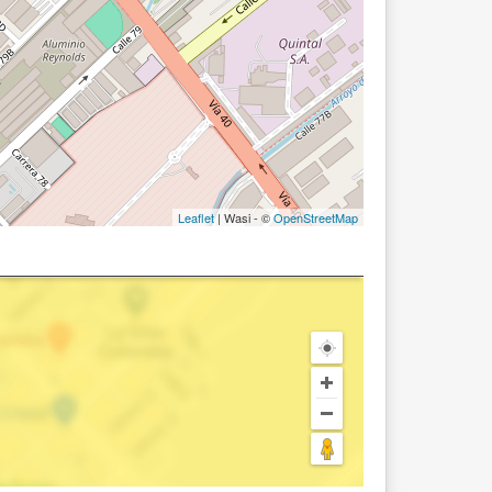
Leaflet
| Wasi - ©
OpenStreetMap