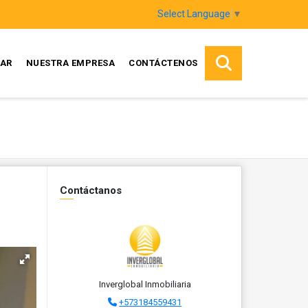
Select Language
▼
AR
NUESTRA EMPRESA
CONTÁCTENOS
Contáctanos
Inverglobal Inmobiliaria
+573184559431