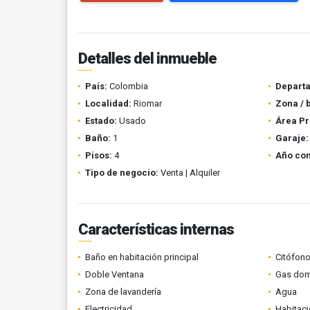
Detalles del inmueble
País:
Colombia
Depart
Localidad:
Riomar
Zona / 
Estado:
Usado
Área Pr
Baño:
1
Garaje:
Pisos:
4
Año con
Tipo de negocio:
Venta | Alquiler
Características internas
Baño en habitación principal
Citófono
Doble Ventana
Gas domi
Zona de lavandería
Agua
Electricidad
Habitaci