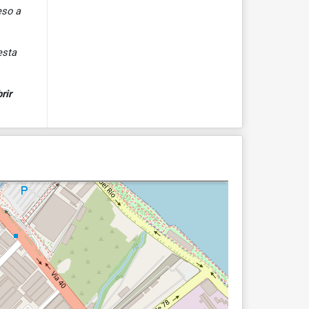
eso a
esta
rir