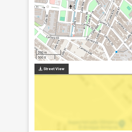
200 m
500 ft
Street View