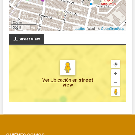
200 m
500 ft
Leaflet
| Wasi - ©
OpenStreetMap
Street View
Ver Ubicación
en
street
view