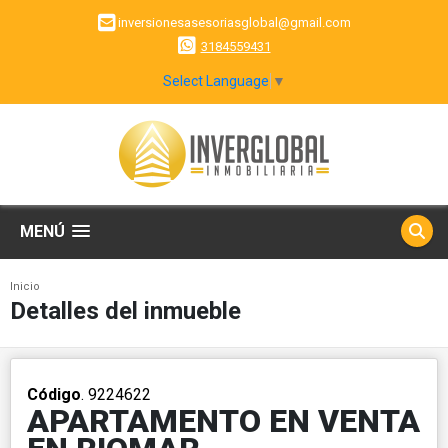
inversionesasesoriasglobal@gmail.com
3184559431
Select Language
▼
MENÚ
Inicio
Detalles del inmueble
Código
. 9224622
APARTAMENTO EN VENTA