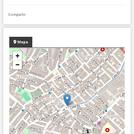
Compartir:
Mapa
+
−