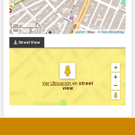
200 m
500 ft
Leaflet
| Wasi - ©
OpenStreetMap
Street View
Ver Ubicación
en
street
view