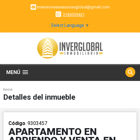
inversionesasesoriasglobal@gmail.com
3184559431
Select Language
▼
MENÚ
Inicio
Detalles del inmueble
Código
. 9303457
APARTAMENTO EN