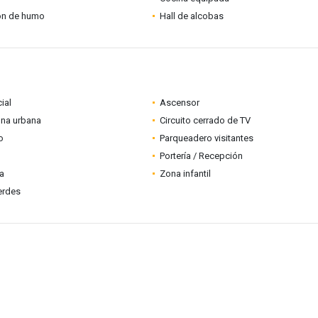
ón de humo
Hall de alcobas
ial
Ascensor
ona urbana
Circuito cerrado de TV
o
Parqueadero visitantes
Portería / Recepción
ia
Zona infantil
erdes