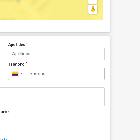
*
Apellidos
*
Teléfono
▼
iarias
cidad