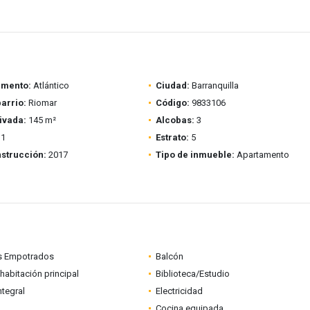
amento:
Atlántico
Ciudad:
Barranquilla
barrio:
Riomar
Código:
9833106
ivada:
145 m²
Alcobas:
3
1
Estrato:
5
strucción:
2017
Tipo de inmueble:
Apartamento
s Empotrados
Balcón
habitación principal
Biblioteca/Estudio
ntegral
Electricidad
Cocina equipada