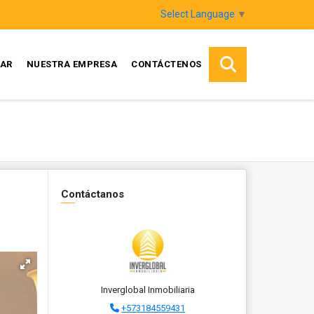
Select Language
▼
AR
NUESTRA EMPRESA
CONTÁCTENOS
Contáctanos
Inverglobal Inmobiliaria
+573184559431