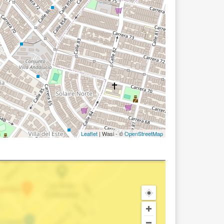
Leaflet
| Wasi - ©
OpenStreetMap