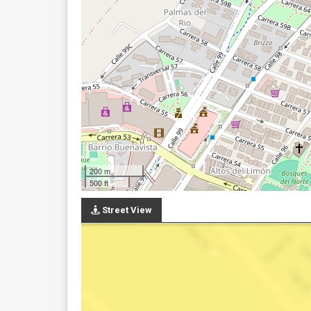
200 m
500 ft
Street View