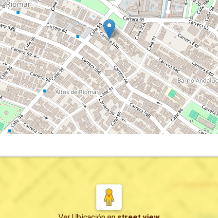
Ver Ubicación
en
street view