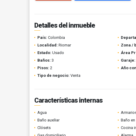
Detalles del inmueble
País:
Colombia
Depart
Localidad:
Riomar
Zona / 
Estado:
Usado
Área Pr
Baños:
3
Garaje:
Pisos:
2
Año con
Tipo de negocio:
Venta
Características internas
Agua
Armario
Baño auxiliar
Baño en 
Clósets
Cocina i
Gas domiciliario
Alarma