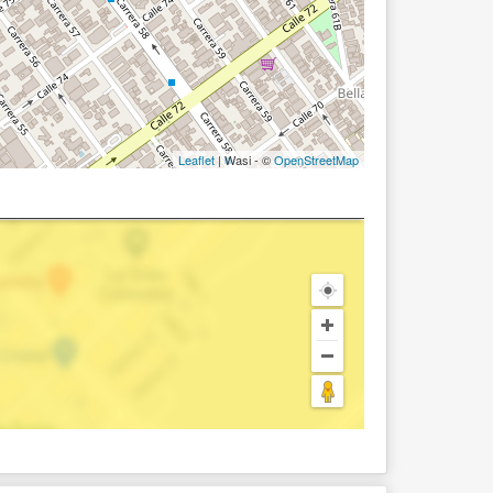
Leaflet
| Wasi - ©
OpenStreetMap