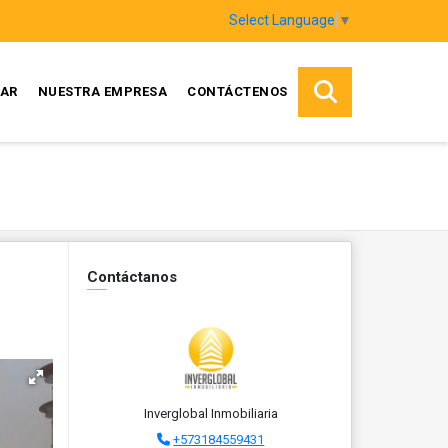
Select Language
▼
AR
NUESTRA EMPRESA
CONTÁCTENOS
Contáctanos
Inverglobal Inmobiliaria
+573184559431