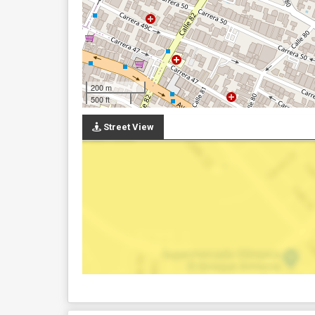
200 m
500 ft
Street View