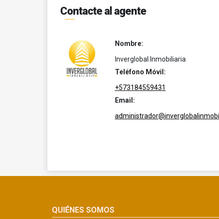
Contacte al agente
Nombre:
Inverglobal Inmobiliaria
Teléfono Móvil:
+573184559431
Email:
administrador@inverglobalinmobil
QUIÉNES SOMOS