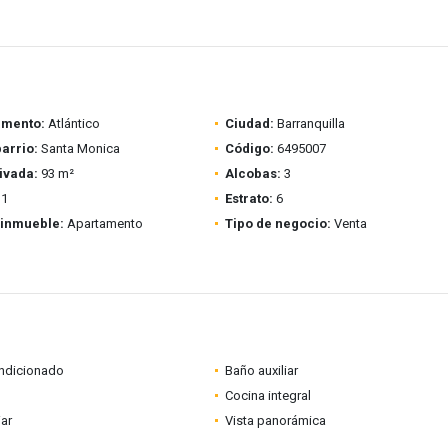
amento:
Atlántico
Ciudad:
Barranquilla
barrio:
Santa Monica
Código:
6495007
ivada:
93 m²
Alcobas:
3
1
Estrato:
6
 inmueble:
Apartamento
Tipo de negocio:
Venta
ondicionado
Baño auxiliar
Cocina integral
iar
Vista panorámica