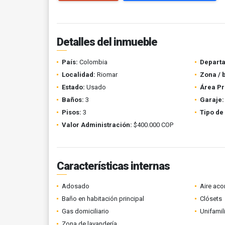
Detalles del inmueble
País:
Colombia
Depart
Localidad:
Riomar
Zona / 
Estado:
Usado
Área Pr
Baños:
3
Garaje:
Pisos:
3
Tipo de
Valor Administración:
$400.000 COP
Características internas
Adosado
Aire ac
Baño en habitación principal
Clósets
Gas domiciliario
Unifamil
Zona de lavandería