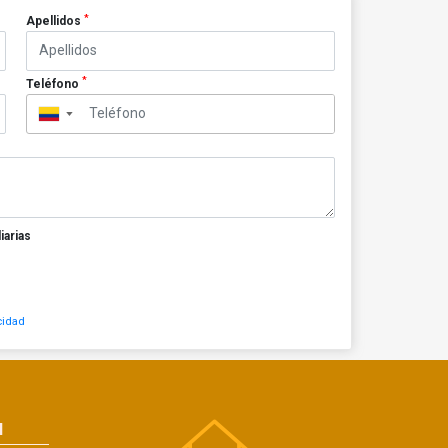
*
Apellidos
*
Teléfono
▼
iarias
cidad
N