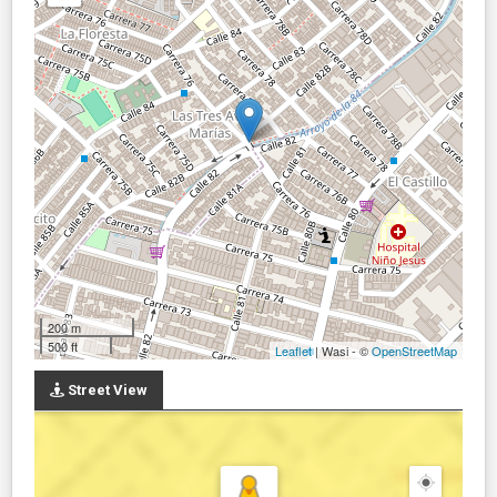
200 m
500 ft
Leaflet
| Wasi - ©
OpenStreetMap
Street View