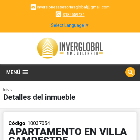
inversionesasesoriasglobal@gmail.com
3184559431
Select Language
▼
MENÚ
Inicio
Detalles del inmueble
Código
. 10037054
APARTAMENTO EN VILLA