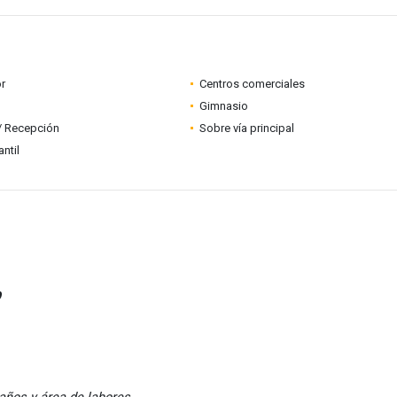
r
Centros comerciales
Gimnasio
 / Recepción
Sobre vía principal
ntil
O