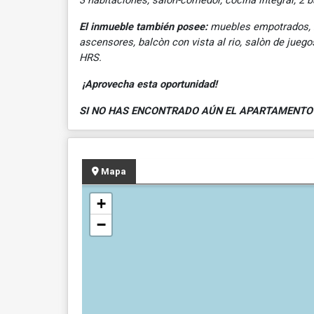
3 habitaciones, salon-comedor, cocina integral, 2 
El inmueble también posee:
muebles empotrados, 2 t
ascensores, balcòn con vista al rio, salòn de juego
HRS.
¡Aprovecha esta oportunidad!
SI NO HAS ENCONTRADO AÚN EL APARTAMENTO 
Mapa
+
−