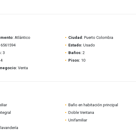
amento:
Atlántico
Ciudad:
Puerto Colombia
6561594
Estado:
Usado
:
3
Baños:
2
4
Pisos:
10
 negocio:
Venta
iliar
Baño en habitación principal
ntegral
Doble Ventana
Unifamiliar
lavandería