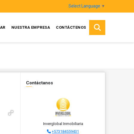
Select Language
▼
AR
NUESTRA EMPRESA
CONTÁCTENOS
Contáctanos
Inverglobal Inmobiliaria
+573184559431