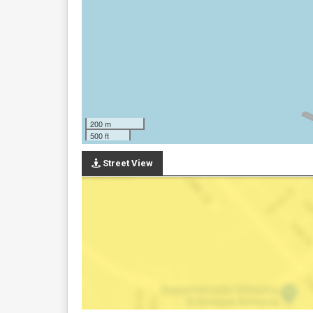
200 m
500 ft
Street View