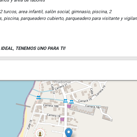
baños y área de labores
urcos, area infantil, salòn social, gimnasio, piscina, 2
s, piscina, parqueadero cubierto, parqueadero para visitante y vigila
IDEAL, TENEMOS UNO PARA TI!