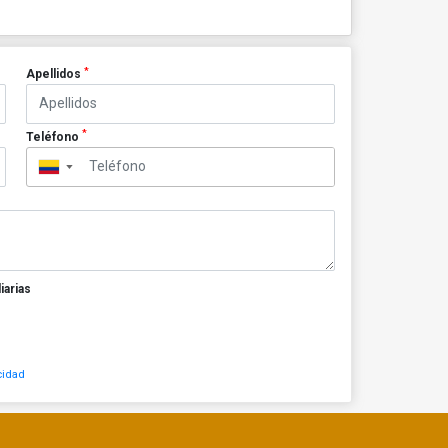
*
Apellidos
*
Teléfono
▼
iarias
cidad