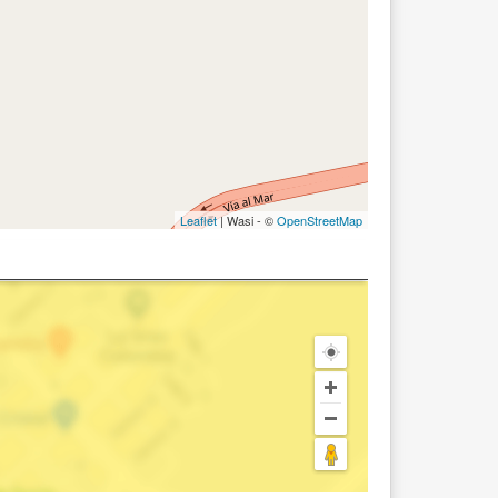
Leaflet
| Wasi - ©
OpenStreetMap