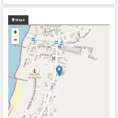
Mapa
+
−