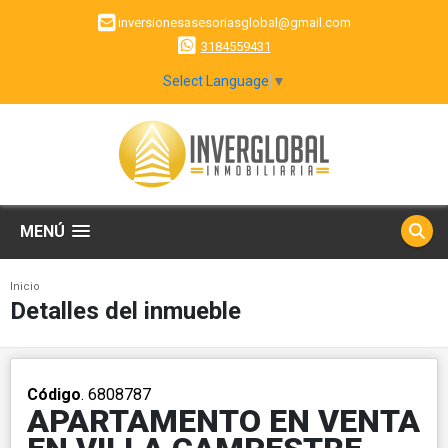
inversionesasesoriasglobal@gmail.com
3184559431
Select Language
▼
MENÚ
Inicio
Detalles del inmueble
Código
. 6808787
APARTAMENTO EN VENTA