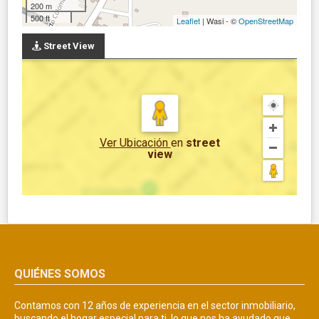
200 m
500 ft
Leaflet
| Wasi - ©
OpenStreetMap
Street View
Ver Ubicación
en
street
view
QUIÉNES SOMOS
Contamos con 12 años de experiencia en el sector inmobiliario,
buscando el hogar especial para ti, lo que nos ha ayudado que