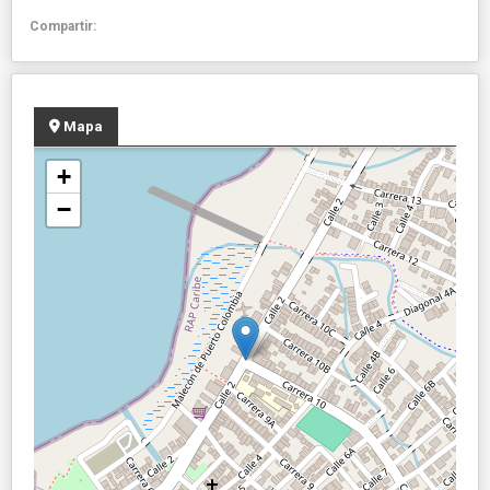
Compartir:
Mapa
+
−