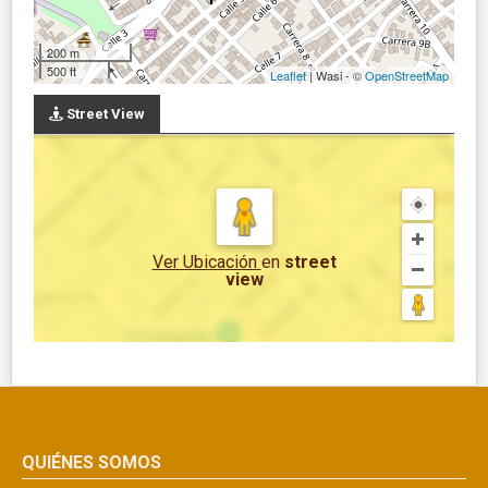
200 m
500 ft
Leaflet
| Wasi - ©
OpenStreetMap
Street View
Ver Ubicación
en
street
view
QUIÉNES SOMOS