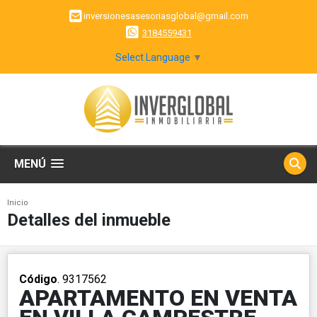
inversionesasesoriasglobal@gmail.com
3184559431
Select Language
▼
MENÚ
Inicio
Detalles del inmueble
Código
. 9317562
APARTAMENTO EN VENTA