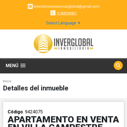
inversionesasesoriasglobal@gmail.com
3184559431
Select Language
▼
MENÚ
Inicio
Detalles del inmueble
Código
. 9424075
APARTAMENTO EN VENTA