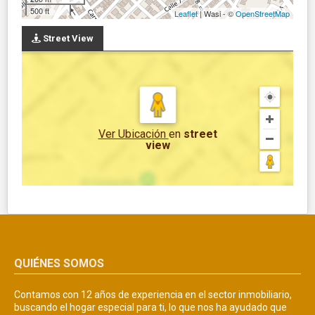
500 ft
Leaflet
| Wasi - ©
OpenStreetMap
Street View
Ver Ubicación
en
street
view
QUIÉNES SOMOS
Contamos con 12 años de experiencia en el sector inmobiliario,
buscando el hogar especial para ti, lo que nos ha ayudado que