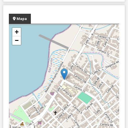
Mapa
+
−
200 m