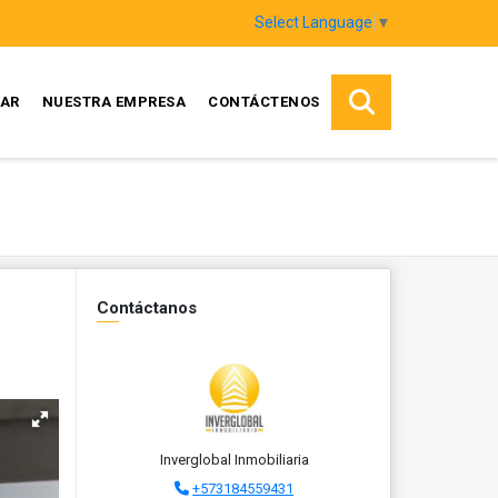
Select Language
▼
AR
NUESTRA EMPRESA
CONTÁCTENOS
Contáctanos
Inverglobal Inmobiliaria
+573184559431