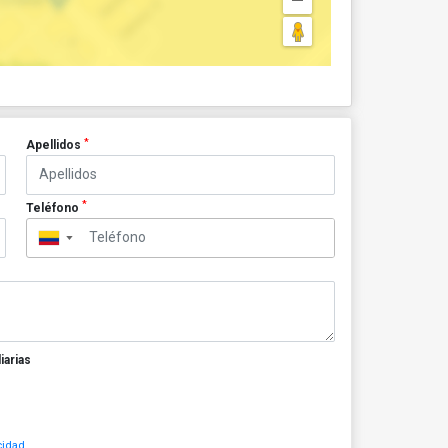
*
Apellidos
*
Teléfono
▼
iarias
cidad