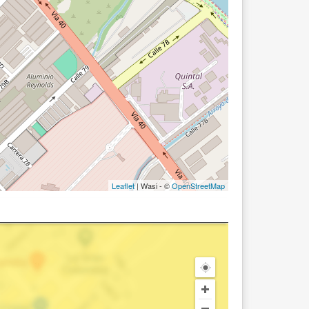
Leaflet
| Wasi - ©
OpenStreetMap