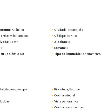
amento:
Atlántico
Ciudad:
Barranquilla
barrio:
Villa Carolina
Código:
8473061
ivada:
71 m²
Alcobas:
3
1
Estrato:
3
strucción:
0000
Tipo de inmueble:
Apartamento
habitación principal
Biblioteca/Estudio
Cocina integral
alcobas
Vista panorámica
Cocina tipo americano