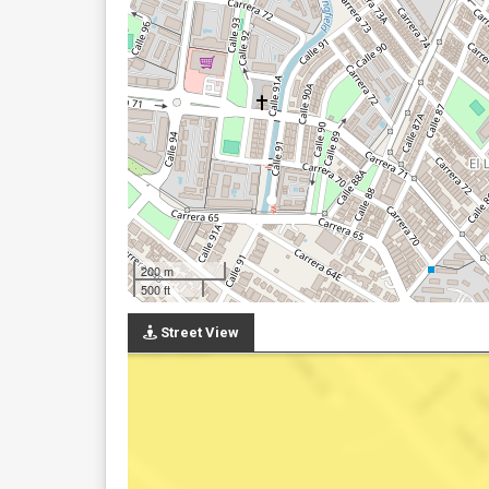
200 m
500 ft
Street View