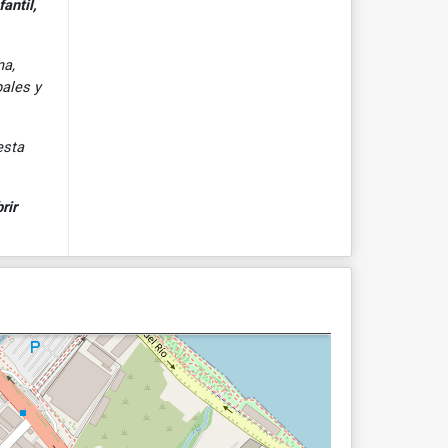
antil,
na,
pales y
esta
rir