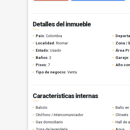
Detalles del inmueble
País:
Colombia
Depart
Localidad:
Riomar
Zona / 
Estado:
Usado
Área Pr
Baños:
2
Garaje:
Pisos:
7
Año con
Tipo de negocio:
Venta
Características internas
Balcón
Baño en 
Citófono / Intercomunicador
Clósets
Gas domiciliario
Hall de 
Zona de lavandería
Agua