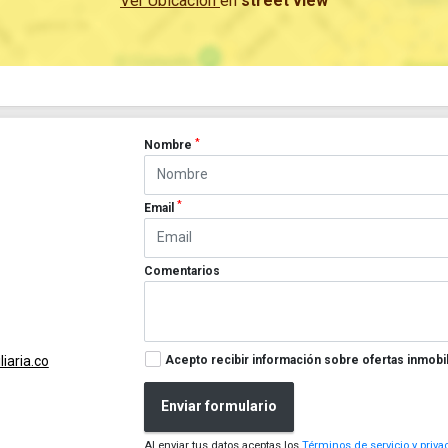
Ver Ubicación
en
street view
*
Nombre
*
Email
Comentarios
Acepto recibir información sobre ofertas inmobil
iaria.co
Enviar formulario
Al enviar tus datos aceptas los
Términos de servicio y priva