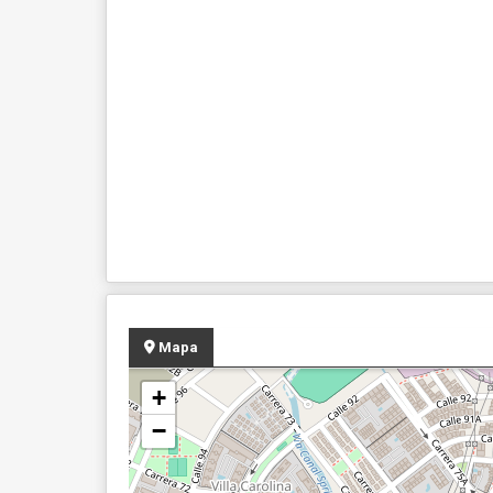
Mapa
+
−