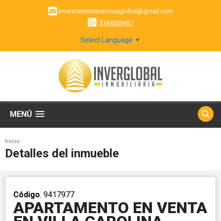
inversionesasesoriasglobal@gmail.com
3184559431
Select Language
▼
MENÚ
Inicio
Detalles del inmueble
Código
. 9417977
APARTAMENTO EN VENTA