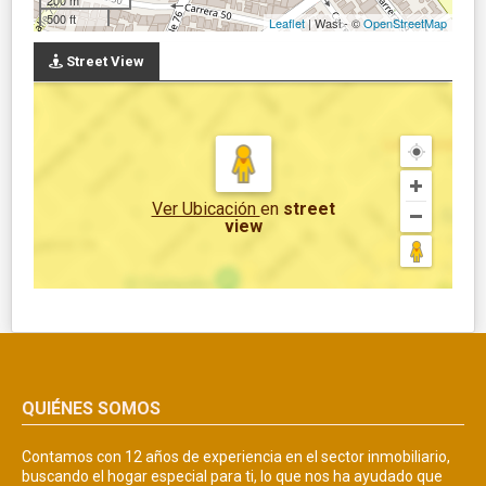
500 ft
Leaflet
| Wasi - ©
OpenStreetMap
Street View
Ver Ubicación
en
street
view
QUIÉNES SOMOS
Contamos con 12 años de experiencia en el sector inmobiliario,
buscando el hogar especial para ti, lo que nos ha ayudado que