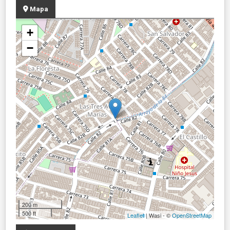
Mapa
+
−
200 m
500 ft
Leaflet
| Wasi - ©
OpenStreetMap