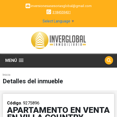
inversionesasesoriasglobal@gmail.com
3184559431
Select Language
▼
MENÚ
Inicio
Detalles del inmueble
Código
. 9275896
APARTAMENTO EN VENTA