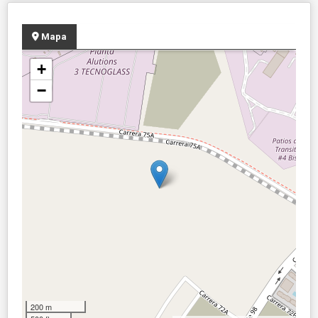
Mapa
+
−
200 m