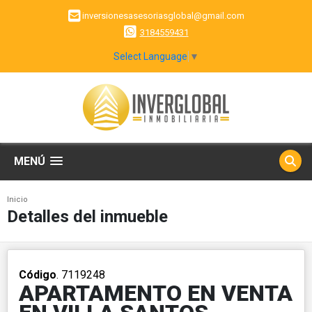
inversionesasesoriasglobal@gmail.com
3184559431
Select Language
▼
MENÚ
Inicio
Detalles del inmueble
Código
. 7119248
APARTAMENTO EN VENTA