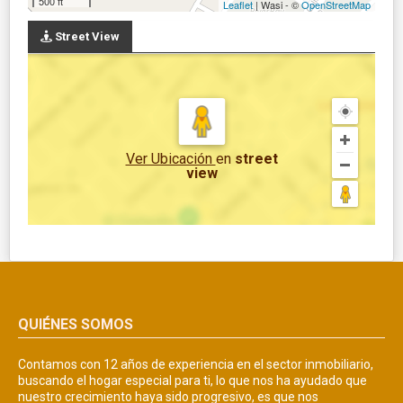
500 ft
Leaflet
| Wasi - ©
OpenStreetMap
Street View
Ver Ubicación
en
street
view
QUIÉNES SOMOS
Contamos con 12 años de experiencia en el sector inmobiliario,
buscando el hogar especial para ti, lo que nos ha ayudado que
nuestro crecimiento haya sido progresivo, es que nos