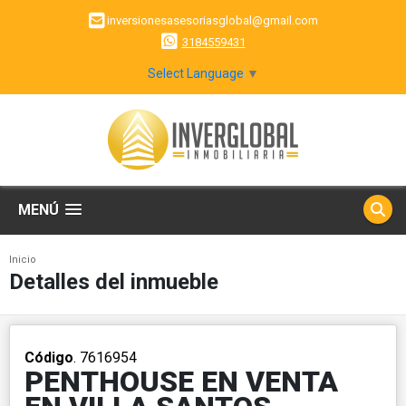
inversionesasesoriasglobal@gmail.com
3184559431
Select Language
▼
MENÚ
Inicio
Detalles del inmueble
Código
. 7616954
PENTHOUSE EN VENTA