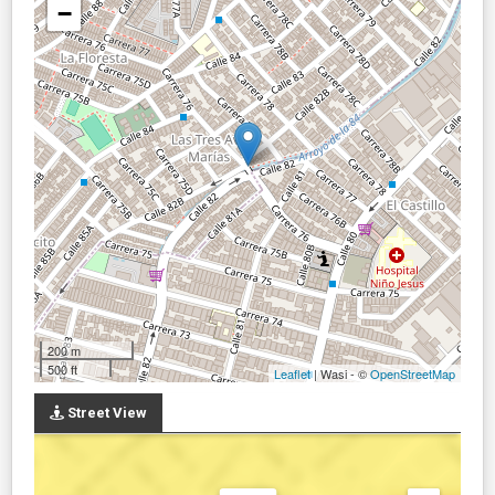
−
200 m
500 ft
Leaflet
| Wasi - ©
OpenStreetMap
Street View