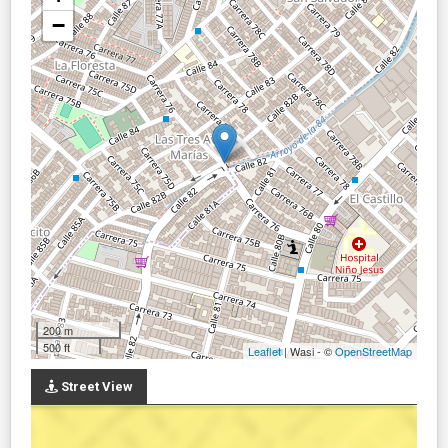
−
200 m
500 ft
Leaflet
| Wasi - ©
OpenStreetMap
Street View