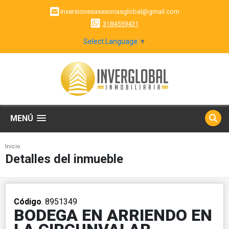
inversionesasesoriasglobal@gmail.com
3184559431
Select Language
▼
MENÚ
Inicio
Detalles del inmueble
Código
. 8951349
BODEGA EN ARRIENDO EN