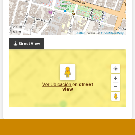
200 m
500 ft
Leaflet
| Wasi - ©
OpenStreetMap
Street View
Ver Ubicación
en
street
view