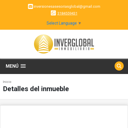
inversionesasesoriasglobal@gmail.com
3184559431
Select Language
▼
MENÚ
Inicio
Detalles del inmueble