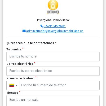
Inverglobal Inmobiliaria
+573184559431
administrador@inverglobalinmobiliaria.co
¿Prefieres que te contactemos?
*
Tu nombre
*
Correo electrónico
*
Número de teléfono
▼
*
Mensaje