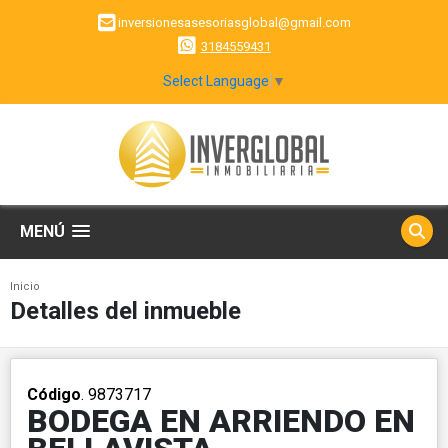
inversionesasesoriasglobal@gmail.com
3184559431
Select Language
▼
MENÚ
Inicio
Detalles del inmueble
Código
. 9873717
BODEGA EN ARRIENDO EN