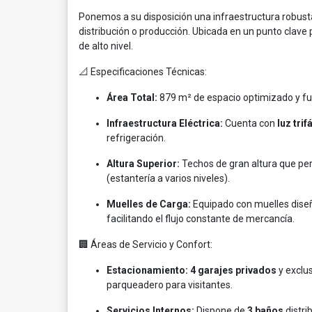
Ponemos a su disposición una infraestructura robust
distribución o producción. Ubicada en un punto clave 
de alto nivel.
📐 Especificaciones Técnicas:
Área Total:
879 m² de espacio optimizado y fu
Infraestructura Eléctrica:
Cuenta con
luz trif
refrigeración.
Altura Superior:
Techos de gran altura que p
(estantería a varios niveles).
Muelles de Carga:
Equipado con muelles dise
facilitando el flujo constante de mercancía.
🏢 Áreas de Servicio y Confort:
Estacionamiento:
4 garajes privados
y exclu
parqueadero para visitantes.
Servicios Internos:
Dispone de
3 baños
distri