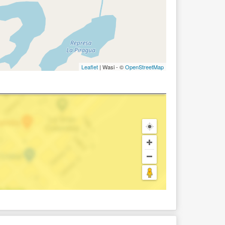
Leaflet
| Wasi - ©
OpenStreetMap