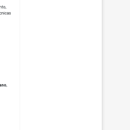
nto,
écnicas
iano
,