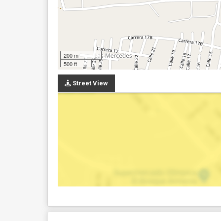
200 m
500 ft
Street View