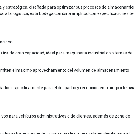
a y estratégica, diseñada para optimizar sus procesos de almacenamie
para la logística, esta bodega combina amplitud con especificaciones t
ncional.
ásica
de gran capacidad, ideal para maquinaria industrial o sistemas de
ermiten el máximo aprovechamiento del volumen de almacenamiento
ñados específicamente para el despacho y recepción en
transporte liv
sivos para vehículos administrativos o de clientes, además de zona de
buidos estratégicamente y una
zona de cocina
independiente para el