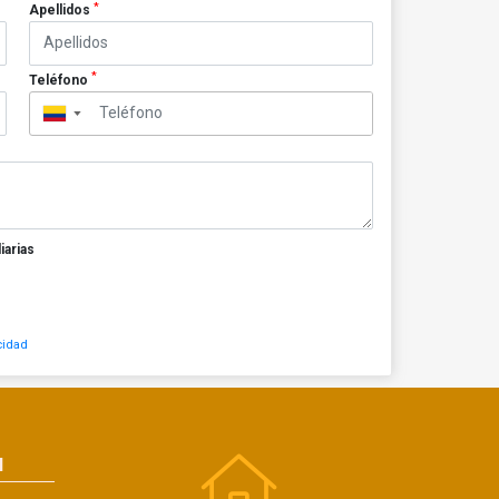
*
Apellidos
*
Teléfono
▼
iarias
cidad
N