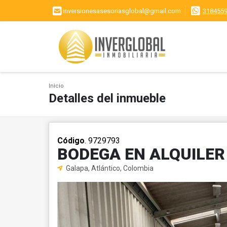
inversionesasesoriasglobal@gmail.com
318455
Inicio
Detalles del inmueble
Código
. 9729793
BODEGA EN ALQUILER
Galapa, Atlántico, Colombia