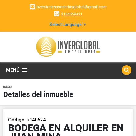
inversionesasesoriasglobal@gmail.com
3184559431
Select Language
▼
MENÚ
Inicio
Detalles del inmueble
Código
. 7140524
BODEGA EN ALQUILER EN