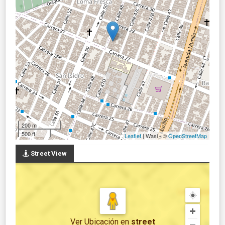
200 m
500 ft
Leaflet
| Wasi - ©
OpenStreetMap
Street View
Ver Ubicación
en
street