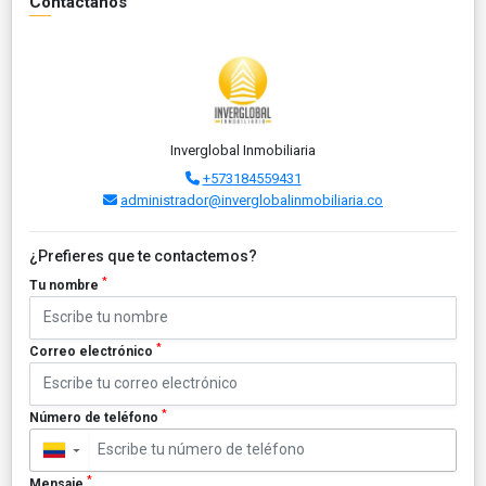
Contáctanos
Inverglobal Inmobiliaria
+573184559431
administrador@inverglobalinmobiliaria.co
¿Prefieres que te contactemos?
*
Tu nombre
*
Correo electrónico
*
Número de teléfono
▼
*
Mensaje