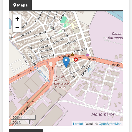
Mapa
+
−
200 m
500 ft
Leaflet
| Wasi - ©
OpenStreetMap