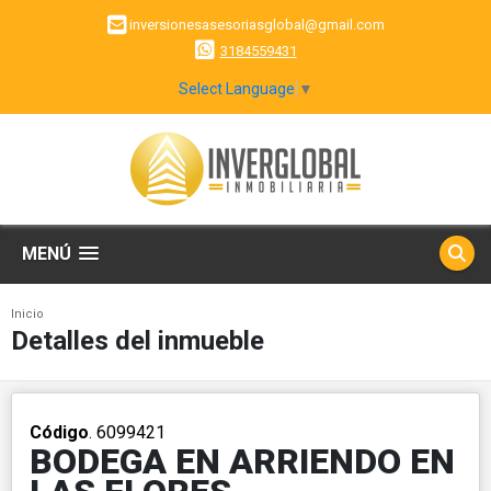
inversionesasesoriasglobal@gmail.com
3184559431
Select Language
▼
MENÚ
Inicio
Detalles del inmueble
Código
. 6099421
BODEGA EN ARRIENDO EN