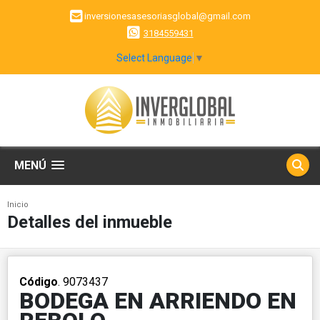
inversionesasesoriasglobal@gmail.com
3184559431
Select Language
▼
MENÚ
Inicio
Detalles del inmueble
Código
. 9073437
BODEGA EN ARRIENDO EN