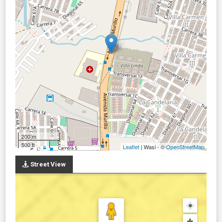
200 m
500 ft
Leaflet
| Wasi - ©
OpenStreetMap
Street View