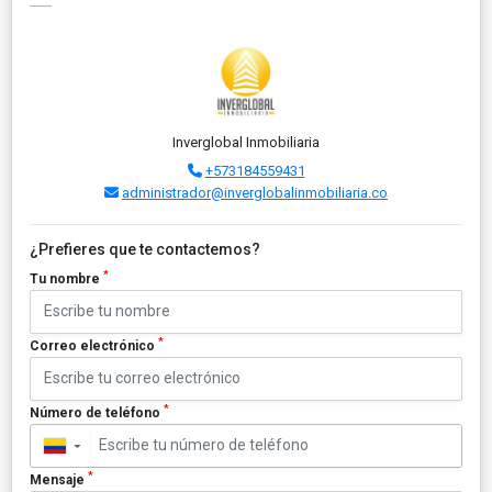
Inverglobal Inmobiliaria
+573184559431
administrador@inverglobalinmobiliaria.co
¿Prefieres que te contactemos?
*
Tu nombre
*
Correo electrónico
*
Número de teléfono
▼
*
Mensaje