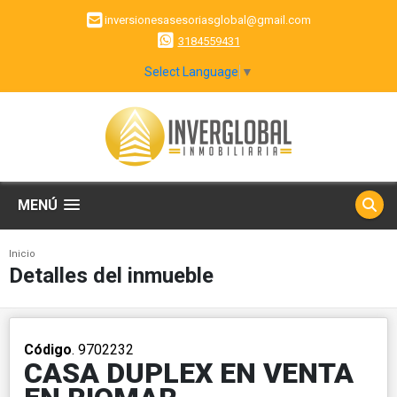
inversionesasesoriasglobal@gmail.com
3184559431
Select Language
▼
MENÚ
Inicio
Detalles del inmueble
Código
. 9702232
CASA DUPLEX EN VENTA