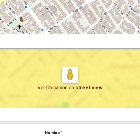
Ver Ubicación
en
street view
*
Nombre