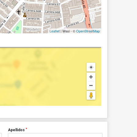
Leaflet
| Wasi - ©
OpenStreetMap
*
Apellidos