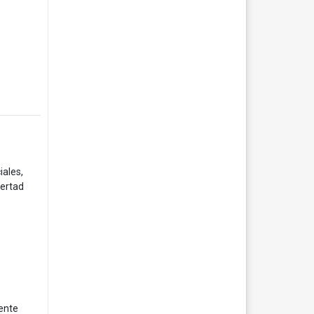
iales,
bertad
ente