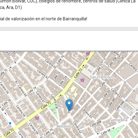
imón Bolívar, CUC), colegios de renombre, centros de salud (Clínica La
a, Ara, D1).
l de valorización en el norte de Barranquilla!