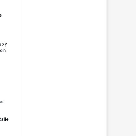
e
so y
dín
ás
Calle