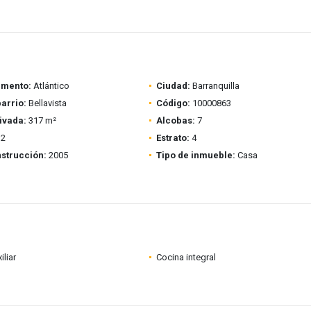
amento:
Atlántico
Ciudad:
Barranquilla
barrio:
Bellavista
Código:
10000863
ivada:
317 m²
Alcobas:
7
2
Estrato:
4
strucción:
2005
Tipo de inmueble:
Casa
iliar
Cocina integral