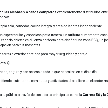
mplias alcobas
y
4 baños completos
excelentemente distribuidos entr
onfort.
pia sala, comedor, cocina integral y área de labores independiente.
un espectacular y espacioso patio trasero, un atributo sumamente esca
espacio abierto es el lienzo perfecto para diseñar una zona BBQ, un jar
elajación para tus mascotas.
terraza exterior enrejada para mayor seguridad y garaje.
ato 4):
modo, seguro y con acceso a todo lo que necesitas en el día a día:
mitiendo disfrutar de caminatas y actividades al aire libre en el sector m
orte público a través de corredores principales como la
Carrera 56 y la 