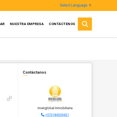
Select Language
▼
AR
NUESTRA EMPRESA
CONTÁCTENOS
Contáctanos
Inverglobal Inmobiliaria
+573184559431