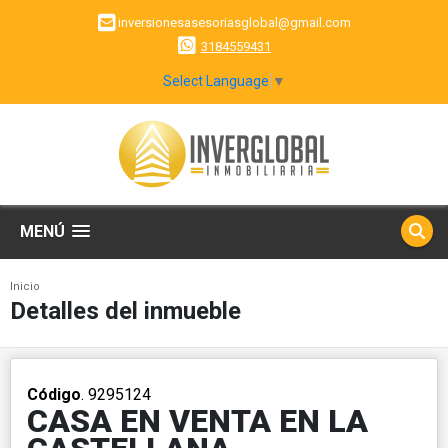
inversionesasesoriasglobal@gmail.com
3184559431
Select Language
▼
MENÚ
Inicio
Detalles del inmueble
Código
. 9295124
CASA EN VENTA EN LA