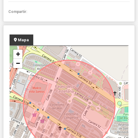
Compartir:
Mapa
+
−