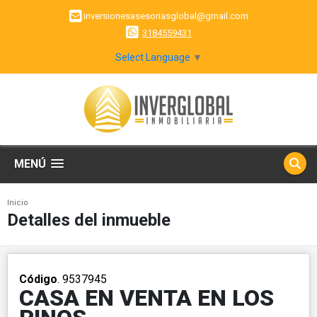
inversionesasesoriasglobal@gmail.com
3184559431
Select Language
▼
MENÚ
Inicio
Detalles del inmueble
Código
. 9537945
CASA EN VENTA EN LOS