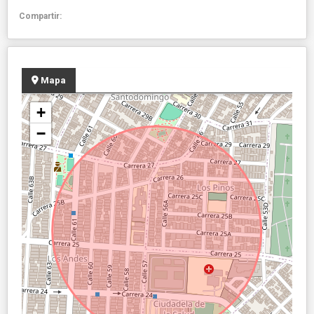
Compartir:
Mapa
+
−