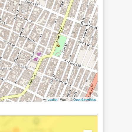
Leaflet
| Wasi - ©
OpenStreetMap