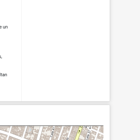
de un
s,
ltan