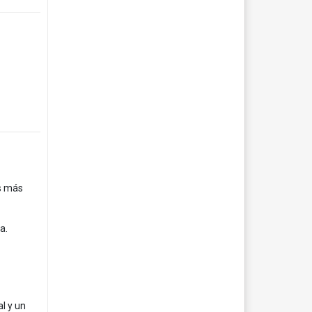
os más
a.
al y un