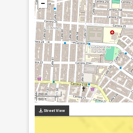
−
200 m
500 ft
Street View