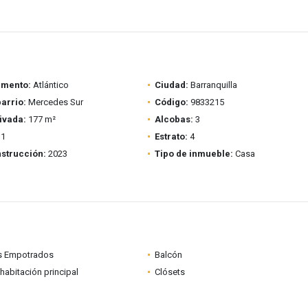
amento:
Atlántico
Ciudad:
Barranquilla
barrio:
Mercedes Sur
Código:
9833215
ivada:
177 m²
Alcobas:
3
1
Estrato:
4
strucción:
2023
Tipo de inmueble:
Casa
s Empotrados
Balcón
habitación principal
Clósets