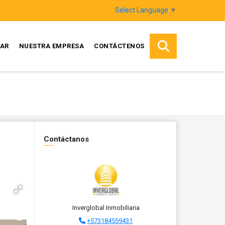
Select Language
▼
AR
NUESTRA EMPRESA
CONTÁCTENOS
Contáctanos
Inverglobal Inmobiliaria
+573184559431