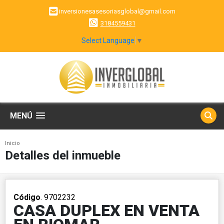
inversionesasesoriasglobal@gmail.com
3184559431
Select Language
▼
MENÚ
Inicio
Detalles del inmueble
Código
. 9702232
CASA DUPLEX EN VENTA