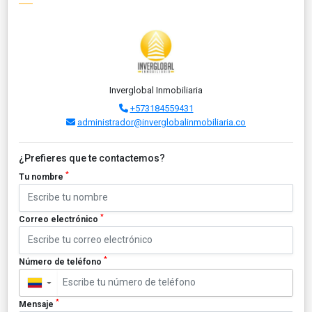
Inverglobal Inmobiliaria
+573184559431
administrador@inverglobalinmobiliaria.co
¿Prefieres que te contactemos?
*
Tu nombre
*
Correo electrónico
*
Número de teléfono
▼
*
Mensaje