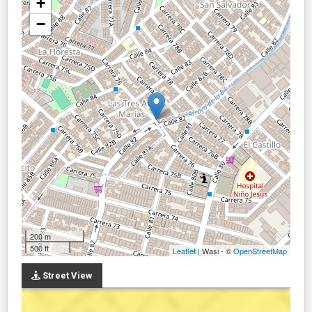
+
−
200 m
500 ft
Leaflet
| Wasi - ©
OpenStreetMap
Street View