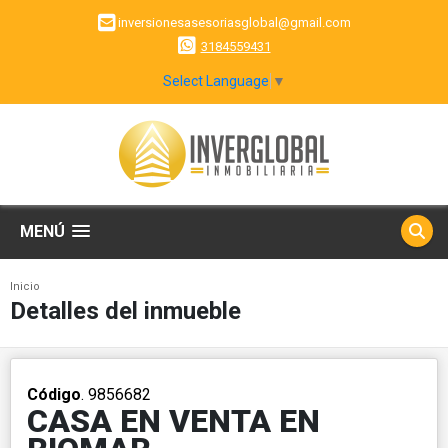
inversionesasesoriasglobal@gmail.com
3184559431
Select Language
▼
MENÚ
Inicio
Detalles del inmueble
Código
. 9856682
CASA EN VENTA EN