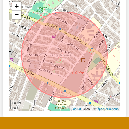
+
−
200 m
500 ft
Leaflet
| Wasi - ©
OpenStreetMap