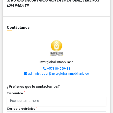
SI NO HAS ENCONTRADO AÚN LA CASA IDEAL, TENEMOS
UNA PARA TI!
Contáctanos
Inverglobal Inmobiliaria
+573184559431
administrador@inverglobalinmobiliaria.co
¿Prefieres que te contactemos?
*
Tu nombre
*
Correo electrónico