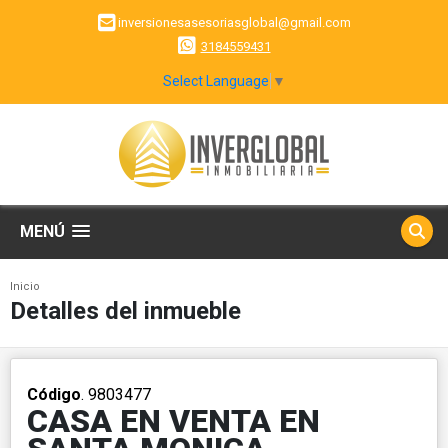
inversionesasesoriasglobal@gmail.com
3184559431
Select Language
▼
MENÚ
Inicio
Detalles del inmueble
Código
. 9803477
CASA EN VENTA EN