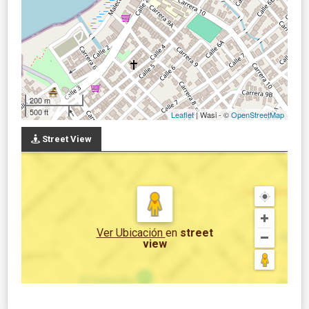
200 m
500 ft
Leaflet
| Wasi - ©
OpenStreetMap
Street View
Ver Ubicación
en
street
view