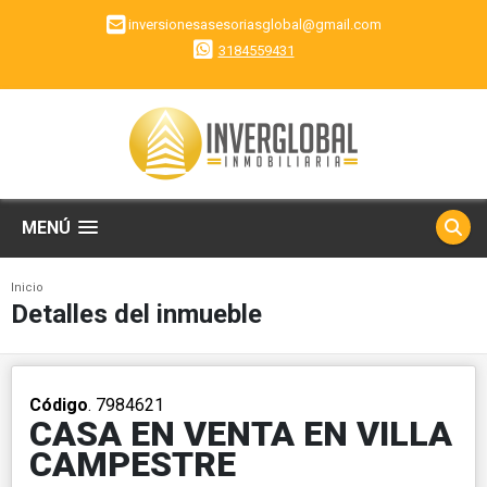
inversionesasesoriasglobal@gmail.com
3184559431
MENÚ
Inicio
Detalles del inmueble
Código
. 7984621
CASA EN VENTA EN VILLA
CAMPESTRE