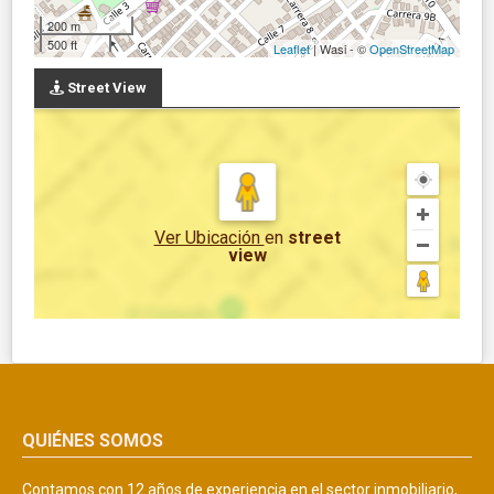
200 m
500 ft
Leaflet
| Wasi - ©
OpenStreetMap
Street View
Ver Ubicación
en
street
view
QUIÉNES SOMOS
Contamos con 12 años de experiencia en el sector inmobiliario,