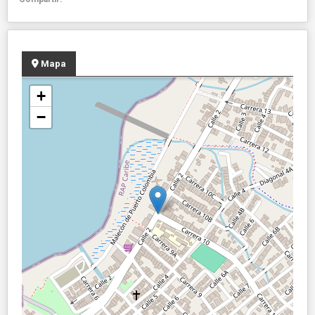
Mapa
+
−