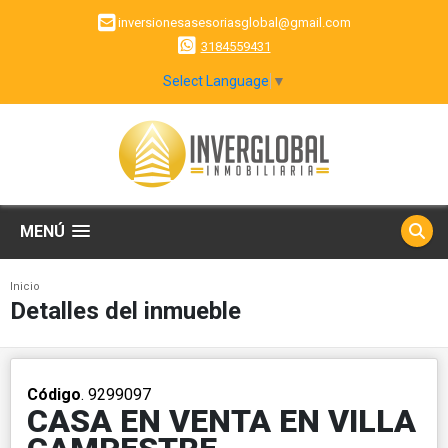
inversionesasesoriasglobal@gmail.com
3184559431
Select Language
▼
MENÚ
Inicio
Detalles del inmueble
Código
. 9299097
CASA EN VENTA EN VILLA