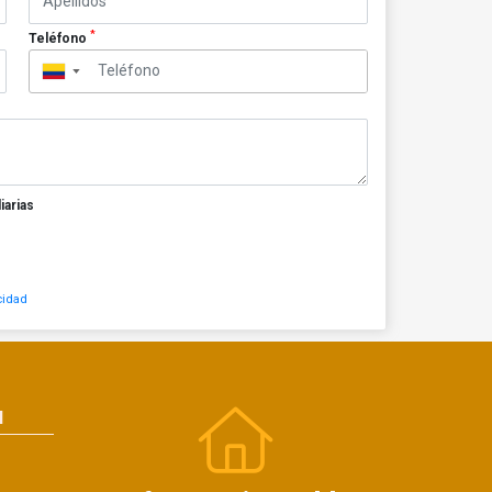
*
Teléfono
▼
iarias
cidad
N