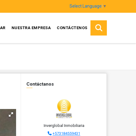
Select Language
▼
AR
NUESTRA EMPRESA
CONTÁCTENOS
Contáctanos
Inverglobal Inmobiliaria
+573184559431