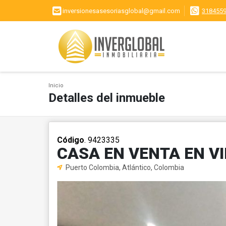
inversionesasesoriasglobal@gmail.com
318455
Inicio
Detalles del inmueble
Código
. 9423335
CASA EN VENTA EN V
Puerto Colombia, Atlántico, Colombia