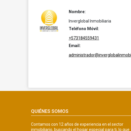
Nombre:
Inverglobal Inmobiliaria
Teléfono Móvil:
+573184559431
Email:
administrador@inverglobalinmobil
QUIÉNES SOMOS
Contamos con 12 años de experiencia en el sector
inmobiliario, buscando el hogar especial para ti, lo que