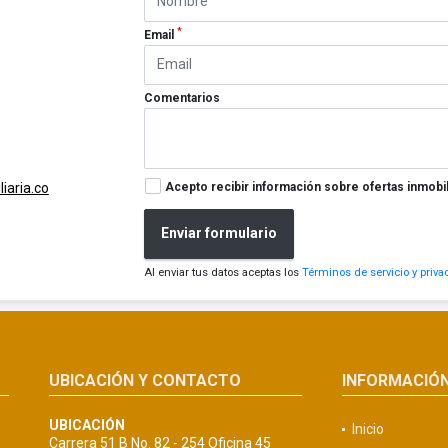
*
Email
Comentarios
Acepto recibir información sobre ofertas inmobil
iaria.co
Enviar formulario
Al enviar tus datos aceptas los
Términos de servicio y priva
UBICACIÓN Y CONTACTO
INFORMACIÓ
UBICACIÓN
Inicio
Carrera 51 B No. 82 - 254 Oficina 45