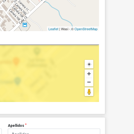
Leaflet
| Wasi - ©
OpenStreetMap
*
Apellidos