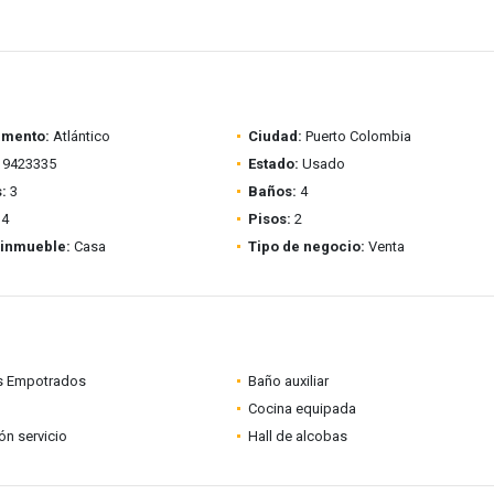
amento:
Atlántico
Ciudad:
Puerto Colombia
9423335
Estado:
Usado
:
3
Baños:
4
4
Pisos:
2
 inmueble:
Casa
Tipo de negocio:
Venta
s Empotrados
Baño auxiliar
Cocina equipada
ón servicio
Hall de alcobas