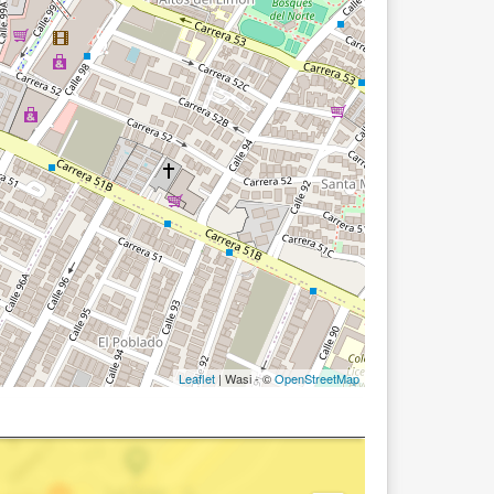
Leaflet
| Wasi - ©
OpenStreetMap