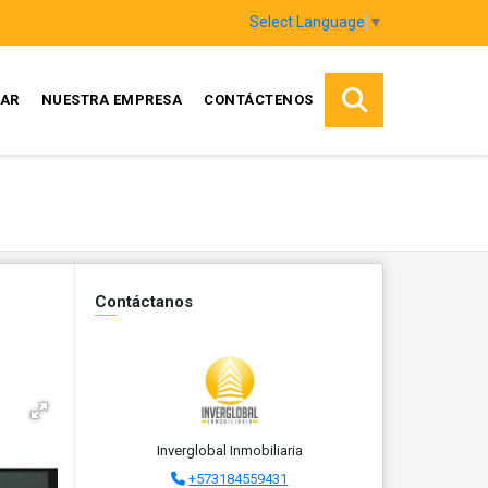
Select Language
▼
AR
NUESTRA EMPRESA
CONTÁCTENOS
Contáctanos
Inverglobal Inmobiliaria
+573184559431