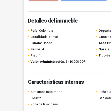
Detalles del inmueble
País:
Colombia
Depart
Localidad:
Riomar
Zona / 
Estado:
Usado
Área Pr
Baños:
4
Garaje:
Piso:
1
Tipo de
Valor Administración:
$410.000 COP
Características internas
Armarios Empotrados
Baño aux
Clósets
Gas domi
Zona de lavandería