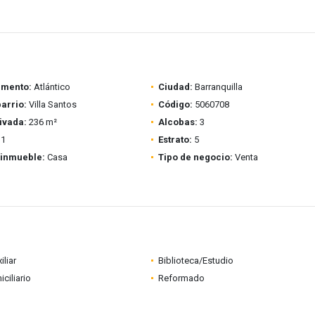
amento:
Atlántico
Ciudad:
Barranquilla
barrio:
Villa Santos
Código:
5060708
ivada:
236 m²
Alcobas:
3
1
Estrato:
5
 inmueble:
Casa
Tipo de negocio:
Venta
iliar
Biblioteca/Estudio
ciliario
Reformado