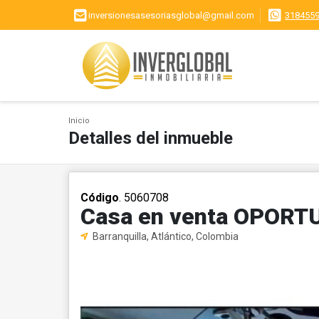
inversionesasesoriasglobal@gmail.com
318455
Inicio
Detalles del inmueble
Código
. 5060708
Casa en venta OPORT
Barranquilla, Atlántico, Colombia