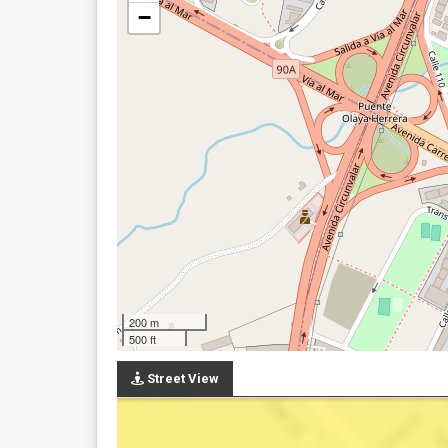
−
200 m
500 ft
Street View