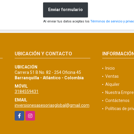
Enviar formulario
Al enviar tus datos aceptas los
Términos de servicio y priva
UBICACIÓN Y CONTACTO
INFORMACIÓ
UBICACIÓN
Inicio
Carrera 51 B No. 82 - 254 Oficina 45
Ventas
Barranquilla - Atlántico - Colombia
Alquiler
MÓVIL
3184559431
Nuestra Empre
EMAIL
Contáctenos
inversionesasesoriasglobal@gmail.com
Políticas de pr
Facebook
Instagram